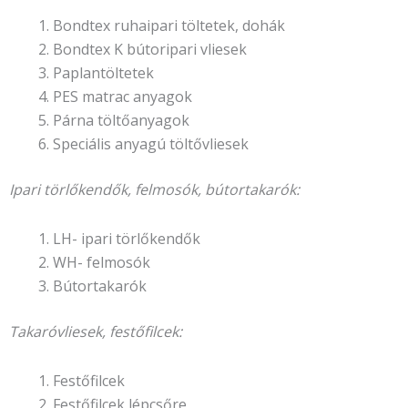
Bondtex ruhaipari töltetek, dohák
Bondtex K bútoripari vliesek
Paplantöltetek
PES matrac anyagok
Párna töltőanyagok
Speciális anyagú töltővliesek
Ipari törlőkendők, felmosók, bútortakarók:
LH- ipari törlőkendők
WH- felmosók
Bútortakarók
Takaróvliesek, festőfilcek:
Festőfilcek
Festőfilcek lépcsőre