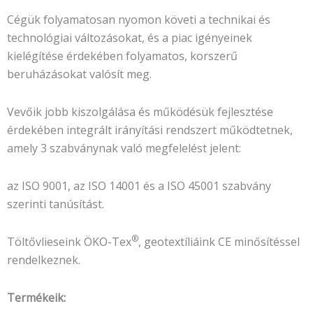
Cégük folyamatosan nyomon követi a technikai és
technológiai változásokat, és a piac igényeinek
kielégítése érdekében folyamatos, korszerű
beruházásokat valósít meg.
Vevőik jobb kiszolgálása és működésük fejlesztése
érdekében integrált irányítási rendszert működtetnek,
amely 3 szabványnak való megfelelést jelent:
az ISO 9001, az ISO 14001 és a ISO 45001 szabvány
szerinti tanúsítást.
®
Töltővlieseink ÖKO-Tex
, geotextíliáink CE minősítéssel
rendelkeznek.
Termékeik: