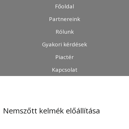
Skip
Főoldal
to
content
Partnereink
Rólunk
Gyakori kérdések
Piactér
Kapcsolat
Nemszőtt kelmék előállítása