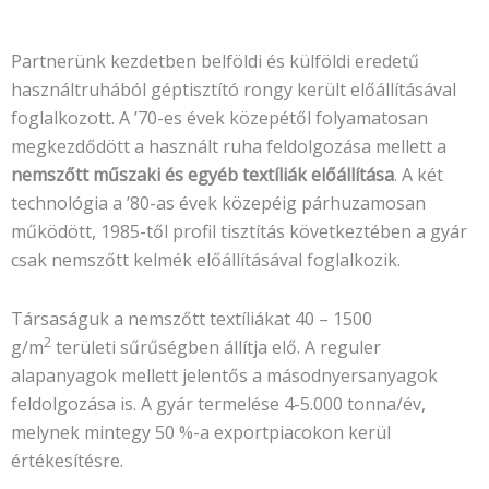
Partnerünk kezdetben belföldi és külföldi eredetű
használtruhából géptisztító rongy került előállításával
foglalkozott. A ’70-es évek közepétől folyamatosan
megkezdődött a használt ruha feldolgozása mellett a
nemszőtt műszaki és egyéb textíliák előállítása
. A két
technológia a ’80-as évek közepéig párhuzamosan
működött, 1985-től profil tisztítás következtében a gyár
csak nemszőtt kelmék előállításával foglalkozik.
Társaságuk a nemszőtt textíliákat 40 – 1500
2
g/m
területi sűrűségben állítja elő. A reguler
alapanyagok mellett jelentős a másodnyersanyagok
feldolgozása is. A gyár termelése 4-5.000 tonna/év,
melynek mintegy 50 %-a exportpiacokon kerül
értékesítésre.