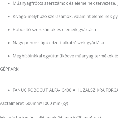
Műanyagfröccs szerszámok és elemeinek tervezése, g
Kivágó-mélyhúzó szerszámok, valamint elemeinek gy
Habosító szerszámok és elemeik gyártása
Nagy pontosságú edzett alkatrészek gyártása
Megbízóinkkal együttműködve műanyag termékek és
GÉPPARK:
FANUC ROBOCUT ALFA- C400IA HUZALSZIKRA FOR
Asztalméret: 600mm*1000 mm (xy)
Mozgástartomány: 450 mm*750 mm *300 mm( xyz)