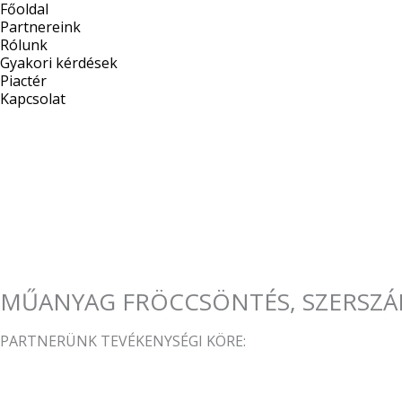
Főoldal
Skip
Partnereink
to
Rólunk
content
Gyakori kérdések
Piactér
Kapcsolat
MŰANYAG FRÖCCSÖNTÉS, SZERSZÁMO
PARTNERÜNK TEVÉKENYSÉGI KÖRE: