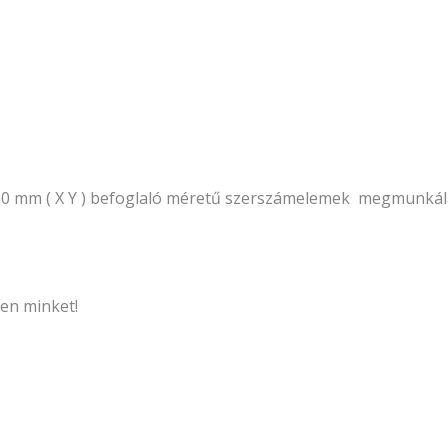
mm ( X Y ) befoglaló méretű szerszámelemek megmunkálás
sen minket!