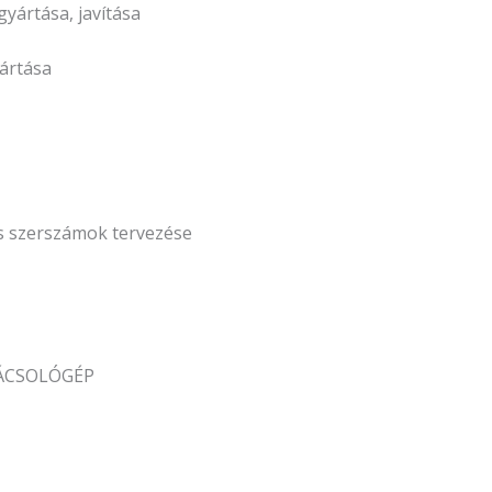
yártása, javítása
ártása
 szerszámok tervezése
GÁCSOLÓGÉP