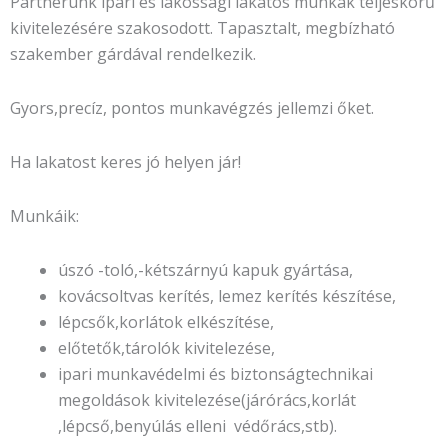
Partnerünk ipari és lakossági lakatos munkák teljeskörű
kivitelezésére szakosodott. Tapasztalt, megbízható
szakember gárdával rendelkezik.
Gyors,precíz, pontos munkavégzés jellemzi őket.
Ha lakatost keres jó helyen jár!
Munkáik:
úszó -toló,-kétszárnyú kapuk gyártása,
kovácsoltvas kerítés, lemez kerítés készítése,
lépcsők,korlátok elkészítése,
előtetők,tárolók kivitelezése,
ipari munkavédelmi és biztonságtechnikai
megoldások kivitelezése(járórács,korlát
,lépcső,benyúlás elleni védőrács,stb).