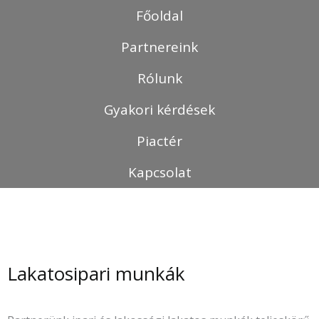
Skip
Főoldal
to
content
Partnereink
Rólunk
Gyakori kérdések
Piactér
Kapcsolat
Lakatosipari munkák