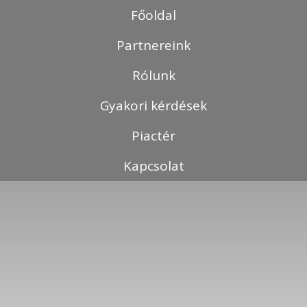
Skip
Főoldal
to
content
Partnereink
Rólunk
Gyakori kérdések
Piactér
Kapcsolat